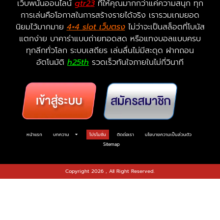
เว็บพนันออนไลน์
gtr23
ที่ให้คุณมากกว่าแค่ความสนุก ทุก
การเล่นคือโอกาสในการสร้างรายได้จริง เรารวมเกมยอด
นิยมไว้มากมาย
4×4 slot เว็บตรง
ไม่ว่าจะเป็นสล็อตที่โบนัส
แตกง่าย บาคาร่าแบบถ่ายทอดสด หรือแทงบอลแบบครบ
ทุกลีกทั่วโลก ระบบเสถียร เล่นลื่นไม่มีสะดุด ฝากถอน
อัตโนมัติ
h25th
รวดเร็วทันใจภายในไม่กี่วินาที
หน้าแรก
บทความ
โปรโมชั่น
ติดต่อเรา
นโยบายความเป็นส่วนตัว
Sitemap
Copyright 2026 , All Right Reserved.