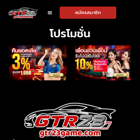
สมัครสมาชิก
โปรโมชั่น